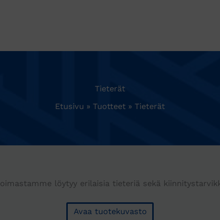
Tieterät
Etusivu
Tuotteet
Tieterät
koimastamme löytyy erilaisia tieteriä sekä kiinnitystarvikk
Avaa tuotekuvasto