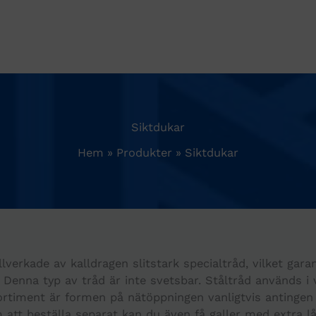
Siktdukar
Hem
Produkter
Siktdukar
llverkade av kalldragen slitstark specialtråd, vilket gara
. Denna typ av tråd är inte svetsbar. Ståltråd används i v
rtiment är formen på nätöppningen vanligtvis antingen 
att beställa separat kan du även få galler med extra lå