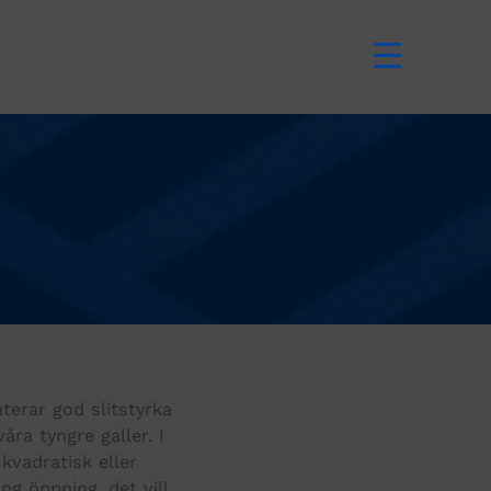
nterar god slitstyrka
åra tyngre galler. I
kvadratisk eller
ng öppning, det vill