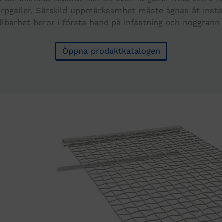
arpgaller. Särskild uppmärksamhet måste ägnas åt install
llbarhet beror i första hand på infästning och noggrann
Öppna produktkatalogen